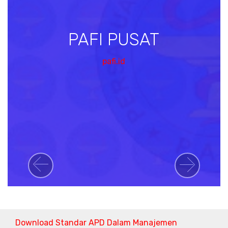
PAFI PUSAT
pafi.id
Previous
Next
Download Standar APD Dalam Manajemen